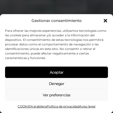
Gestionar consentimiento
Noticias
Turismo
Para ofrecer las mejores experiencias, utilizamos tecnologías como
Urdaibai apuesta
las cookies para almacenar y/o acceder a la información del
dispositivo. El consentimiento de estas tecnologías nos permitirá
por seguir
procesar datos como el comportamiento de navegación o las
identificaciones únicas en este sitio. No consentir o retirar el
consentimiento, puede afectar negativamente a ciertas
reforzando su
características y funciones.
posicionamiento
Aceptar
como destino
Denegar
cicloturista con
Ver preferencias
nuevas actuaciones
COOKIEN erabilera
Política de privacidad
Aviso legal