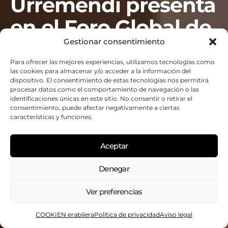
Urremendi presenta
en el Foro Global de
Gestionar consentimiento
Ecoturismo
Para ofrecer las mejores experiencias, utilizamos tecnologías como
(GEF2025) las
las cookies para almacenar y/o acceder a la información del
dispositivo. El consentimiento de estas tecnologías nos permitirá
acciones que han
procesar datos como el comportamiento de navegación o las
identificaciones únicas en este sitio. No consentir o retirar el
consentimiento, puede afectar negativamente a ciertas
permitido a
características y funciones.
Urdaibai avanzar
Aceptar
hacia un modelo de
Denegar
turismo más
Ver preferencias
inclusivo y accesible
COOKIEN erabilera
Política de privacidad
Aviso legal