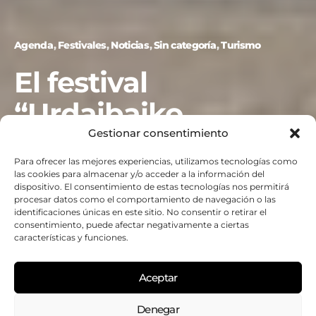
Agenda
Festivales
Noticias
Sin categoría
Turismo
El festival
“Urdaibaiko
Gestionar consentimiento
Organoak – Joxe
Para ofrecer las mejores experiencias, utilizamos tecnologías como
Mari Eguileor”
las cookies para almacenar y/o acceder a la información del
dispositivo. El consentimiento de estas tecnologías nos permitirá
incorpora el órgano
procesar datos como el comportamiento de navegación o las
identificaciones únicas en este sitio. No consentir o retirar el
consentimiento, puede afectar negativamente a ciertas
restaurado de Santa
características y funciones.
Clara de Gernika en
Aceptar
una edición
Denegar