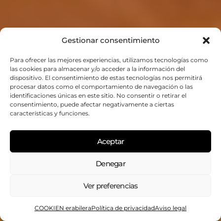
Gestionar consentimiento
Noticias
Sin categoría
Turismo
Para ofrecer las mejores experiencias, utilizamos tecnologías como
Urdaibai avanza
las cookies para almacenar y/o acceder a la información del
dispositivo. El consentimiento de estas tecnologías nos permitirá
hacia la renovación
procesar datos como el comportamiento de navegación o las
identificaciones únicas en este sitio. No consentir o retirar el
consentimiento, puede afectar negativamente a ciertas
de la Carta Europea
características y funciones.
de Turismo
Aceptar
Sostenible con una
Denegar
visita de evaluación
Ver preferencias
de EUROPARC
COOKIEN erabilera
Política de privacidad
Aviso legal