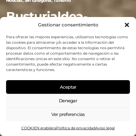
Noticias
Sin categoría
Turismo
Busturialdea-
Gestionar consentimiento
Urdaibai celebra el
Para ofrecer las mejores experiencias, utilizamos tecnologías como
IV Foro Permanente
las cookies para almacenar y/o acceder a la información del
dispositivo. El consentimiento de estas tecnologías nos permitirá
de Turismo
procesar datos como el comportamiento de navegación o las
identificaciones únicas en este sitio. No consentir o retirar el
consentimiento, puede afectar negativamente a ciertas
Sostenible con la
características y funciones.
adhesión de 31
Aceptar
nuevas empresas a
Denegar
la Carta Europea de
Ver preferencias
Turismo Sostenible
COOKIEN erabilera
Política de privacidad
Aviso legal