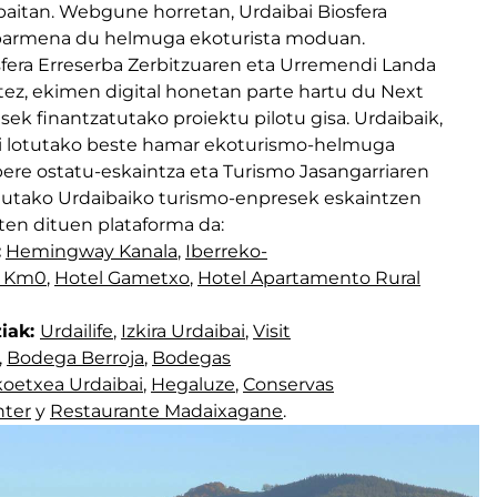
aitan. Webgune horretan, Urdaibai Biosfera
abarmena du helmuga ekoturista moduan.
sfera Erreserba Zerbitzuaren eta Urremendi Landa
tez, ekimen digital honetan parte hartu du Next
ek finantzatutako proiektu pilotu gisa. Urdaibaik,
ari lotutako beste hamar ekoturismo-helmuga
ere ostatu-eskaintza eta Turismo Jasangarriaren
utako Urdaibaiko turismo-enpresek eskaintzen
ten dituen plataforma da:
:
Hemingway Kanala
,
Iberreko-
i Km0
,
Hotel Gametxo
,
Hotel Apartamento Rural
ziak:
Urdailife
,
Izkira Urdaibai
,
Visit
,
Bodega Berroja
,
Bodegas
oetxea Urdaibai
,
Hegaluze
,
Conservas
nter
y
Restaurante Madaixagane
.