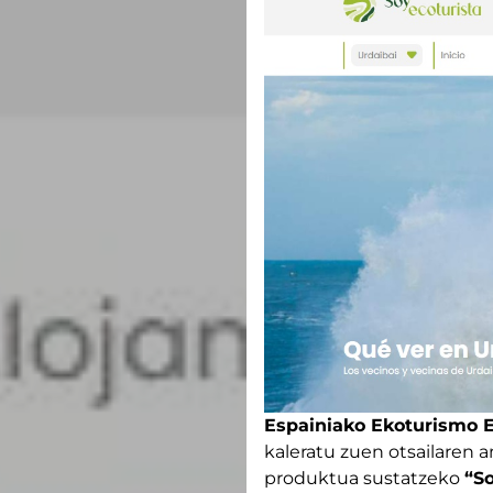
Espainiako Ekoturismo E
kaleratu zuen otsailaren 
produktua sustatzeko
“So