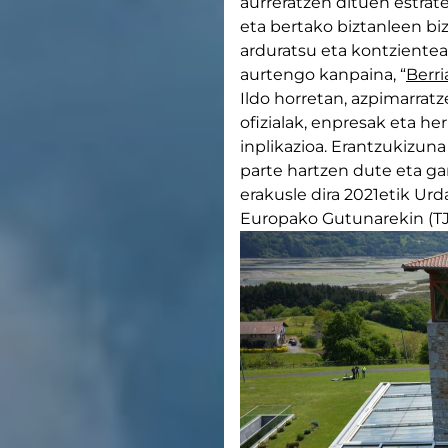
aurreratzen dituen estra
eta bertako biztanleen 
arduratsu eta kontzientea
aurtengo kanpaina, “
Berri
Ildo horretan, azpimarrat
ofizialak, enpresak eta h
inplikazioa. Erantzukizun
parte hartzen dute eta g
erakusle dira 2021etik Ur
Europako Gutunarekin (TJ