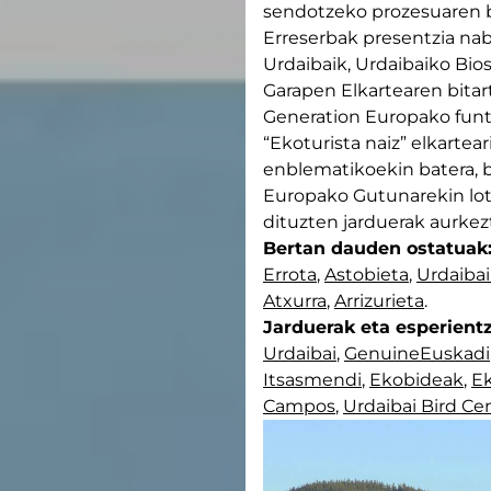
sendotzeko prozesuaren b
Erreserbak presentzia n
Urdaibaik, Urdaibaiko Bio
Garapen Elkartearen bitar
Generation Europako funts
“Ekoturista naiz” elkarte
enblematikoekin batera, b
Europako Gutunarekin lot
dituzten jarduerak aurkez
Bertan dauden ostatuak
Errota
,
Astobieta
,
Urdaiba
Atxurra
,
Arrizurieta
.
Jarduerak eta esperient
Urdaibai
,
GenuineEuskadi
Itsasmendi
,
Ekobideak
,
Ek
Campos
,
Urdaibai Bird Ce