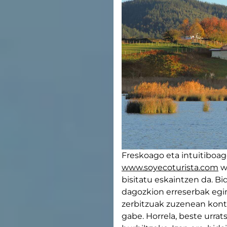
Freskoago eta intuitiboago
www.soyecoturista.com
w
bisitatu eskaintzen da. Bi
dagozkion erreserbak egin
zerbitzuak zuzenean kontr
gabe. Horrela, beste urra