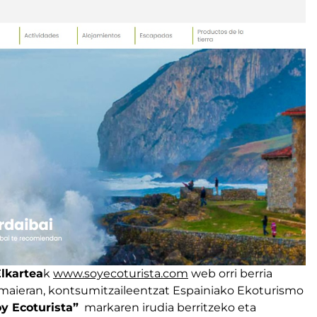
lkartea
k
www.soyecoturista.com
web orri berria
amaieran, kontsumitzaileentzat Espainiako Ekoturismo
y Ecoturista”
markaren irudia berritzeko eta