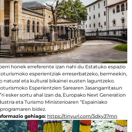
erri honek erreferente izan nahi du Estatuko espazio
turismoko esperientziak erreserbatzeko, bermeekin,
io natural eta kultural bikainei eusten laguntzeko.
koturismoko Esperientzien Sarearen Jasangarritasun
a”ri esker sortu ahal izan da, Europako Next Generation
dustria eta Turismo Ministerioaren “Espainiako
 programaren bidez.
nformazio gehiago:
https://tinyurl.com/3dky37mn