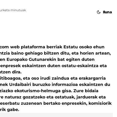
kurketa minutuak
Iluna
com web plataforma berriak Estatu osoko ehun
tzia baino gehiago biltzen ditu, eta horien artean,
ren Europako Gutunarekin bat egiten duten
-enpresek eskaintzen duten ostatu-eskaintza eta
tzen dira.
itiboagoa, eta oso irudi zaindua eta erakargarria
ek Urdaibairi buruzko informazioa eskaintzen du
ziazko ekoturismo-helmuga gisa. Zure bidaia
e naturaz gozatzeko eta ostatuak, jarduerak eta
reserbatu zuzenean bertako enpresekin, komisiorik
rik gabe.