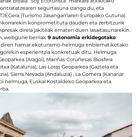
iariak bidaia “Soy Ecoturista” markara atxikitako
ontratatzearen segurtasuna izango du, eta
a TJEGera (Turismo Jasangarriaren Europako Gutuna)
aunkorrarekin konprometituta dauden eta zerbitzurik
presak direla jakiteak ematen duen lasaitasunarekin.
in, webgune berriak
9 autonomia erkidegotako
de diren hamar ekoturismo-helmuga enblematikotako
gorekin esperientzia konkretuak ditu. Helmuga
eoparkea (Aragoi), Mariñas Coruñesas Biosfera
rotxa (Katalunia), Las Loras Geoparkea (Gaztela eta
zia), Sierra Nevada (Andaluzia) , La Gomera (Kanariar
 bi helmuga, Euskal Kostaldeko Geoparkea eta
rba.