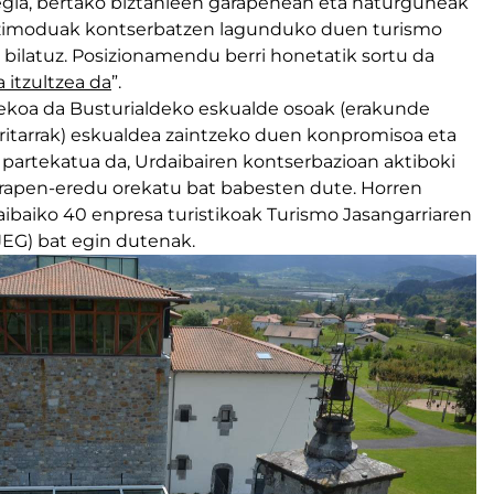
tegia, bertako biztanleen garapenean eta naturguneak
bizimoduak kontserbatzen lagunduko duen turismo
 bilatuz. Posizionamendu berri honetatik sortu da
a itzultzea da
”.
zekoa da Busturialdeko eskualde osoak (erakunde
erritarrak) eskualdea zaintzeko duen konpromisoa eta
a partekatua da, Urdaibairen kontserbazioan aktiboki
arapen-eredu orekatu bat babesten dute. Horren
daibaiko 40 enpresa turistikoak Turismo Jasangarriaren
EG) bat egin dutenak.