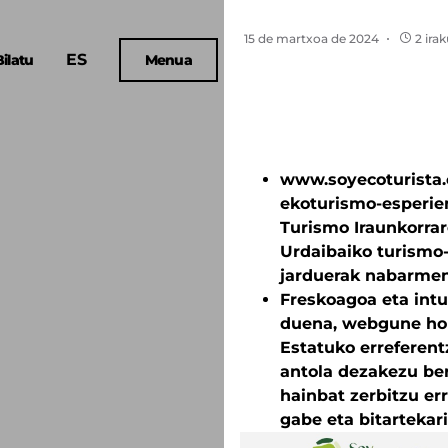
15 de martxoa de 2024
2 ira
ES
Bilatu
Menua
www.soyecoturista.
ekoturismo-esperien
Turismo Iraunkorra
Urdaibaiko turismo
jarduerak nabarmen
Freskoagoa eta intu
duena, webgune hon
Estatuko erreferent
antola dezakezu ber
hainbat zerbitzu er
gabe eta bitartekari