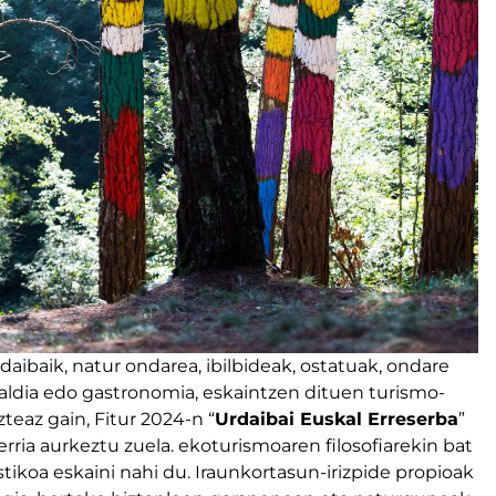
aibaik, natur ondarea, ibilbideak, ostatuak, ondare
isialdia edo gastronomia, eskaintzen dituen turismo-
eaz gain, Fitur 2024-n “
Urdaibai Euskal Erreserba
”
ia aurkeztu zuela. ekoturismoaren filosofiarekin bat
stikoa eskaini nahi du. Iraunkortasun-irizpide propioak