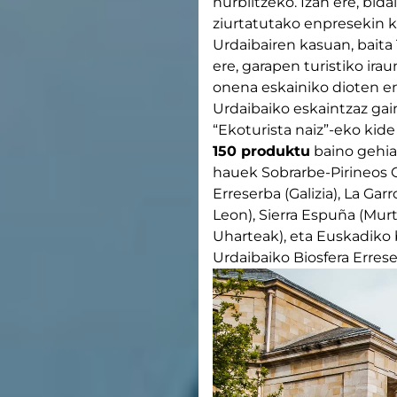
hurbiltzeko. Izan ere, bida
ziurtatutako enpresekin k
Urdaibairen kasuan, bait
ere, garapen turistiko ir
onena eskainiko dioten en
Urdaibaiko eskaintzaz ga
“Ekoturista naiz”-eko ki
150 produktu
baino gehia
hauek Sobrarbe-Pirineos G
Erreserba (Galizia), La Gar
Leon), Sierra Espuña (Murt
Uharteak), eta Euskadiko
Urdaibaiko Biosfera Errese