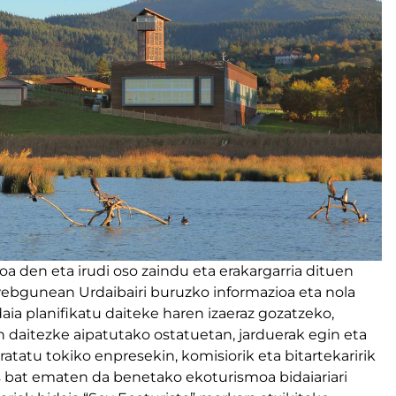
a den eta irudi oso zaindu eta erakargarria dituen
ebgunean Urdaibairi buruzko informazioa eta nola
daia planifikatu daiteke haren izaeraz gozatzeko,
 daitezke aipatutako ostatuetan, jarduerak egin eta
atatu tokiko enpresekin, komisiorik eta bitartekaririk
ts bat ematen da benetako ekoturismoa bidaiariari