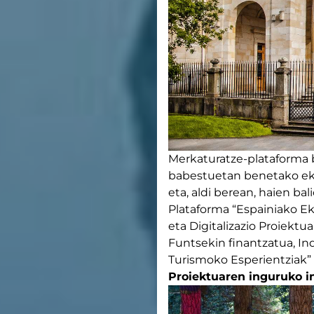
Merkaturatze-plataforma b
babestuetan benetako eko
eta, aldi berean, haien bal
Plataforma “Espainiako E
eta Digitalizazio Proiektu
Funtsekin finantzatua, In
Turismoko Esperientziak”
Proiektuaren inguruko i