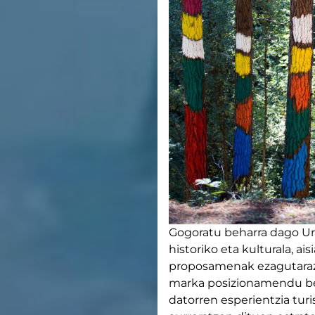
Gogoratu beharra dago Urd
historiko eta kulturala, a
proposamenak ezagutarazt
marka posizionamendu berr
datorren esperientzia turi