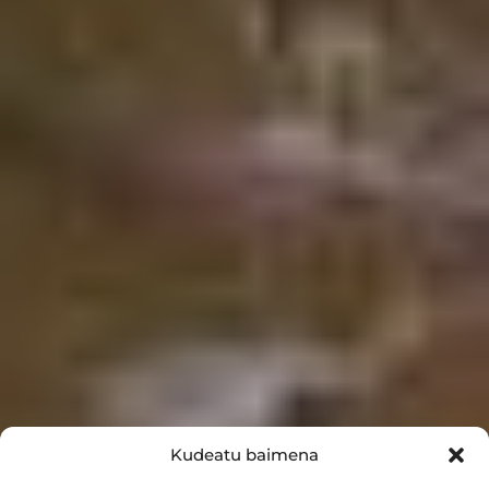
Kudeatu baimena