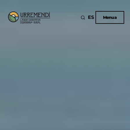
ES
Menua