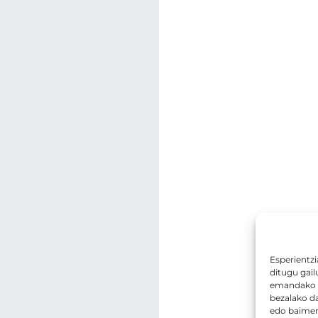
Esperientzi
ditugu gail
emandako b
bezalako d
edo baimena