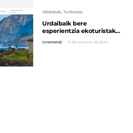
Albisteak
Turismoa
Urdaibaik bere
esperientzia ekoturistak
aurkeztu ditu Espainiako
Urremendi
15 de martxoa de 2024
Ekoturismo Elkartearen
web orri estreinatu berrian