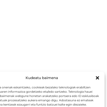
Kudeatu baimena
a onenak eskaintzeko, cookieak bezalako teknologiak erabiltzen
uaren informazioa gordetzeko eta/edo sartzeko. Teknologia hauei
aimenak webgune honetan arakatzeko portaera edo ID esklusiboak
atuak prozesatzeko aukera emango digu. Adostasuna ez emateak
 kentzeak ezaugarri eta funtzio batzuei kalte egin diezaieke.