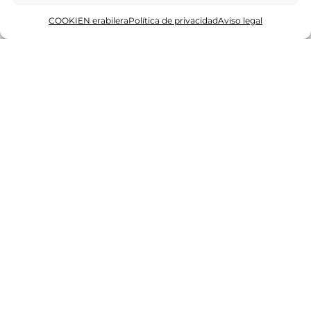
Browsing Tag
1 publicación
COOKIEN erabilera
Política de privacidad
Aviso legal
Agenda
Turismo
Urdaibai propone 50 planes para