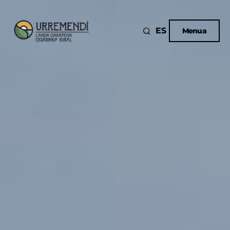
ES
Menua