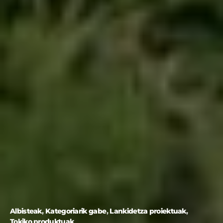
Albisteak
Kategoriarik gabe
Lankidetza proiektuak
Tokiko produktuak