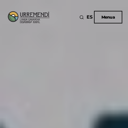
ES
Menua