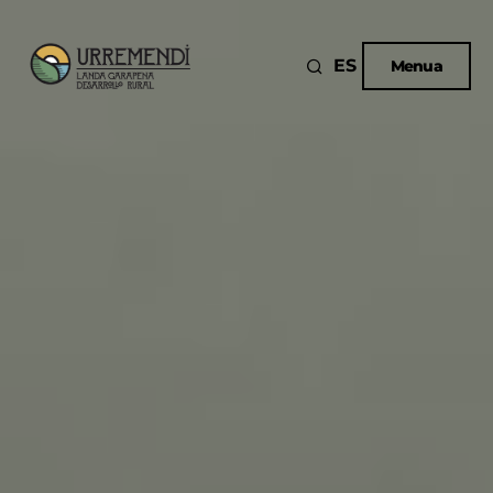
ES
Menua