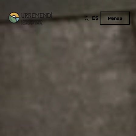
ES
Menua