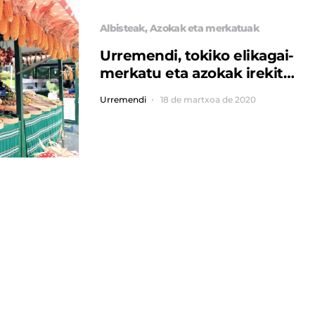
Albisteak
Azokak eta merkatuak
Urremendi, tokiko elikagai-
merkatu eta azokak irekita
egon daitezen lanean ari
Urremendi
18 de martxoa de 2020
da.