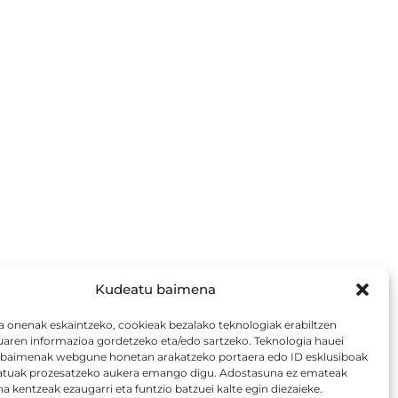
Kudeatu baimena
a onenak eskaintzeko, cookieak bezalako teknologiak erabiltzen
uaren informazioa gordetzeko eta/edo sartzeko. Teknologia hauei
aimenak webgune honetan arakatzeko portaera edo ID esklusiboak
atuak prozesatzeko aukera emango digu. Adostasuna ez emateak
 kentzeak ezaugarri eta funtzio batzuei kalte egin diezaieke.