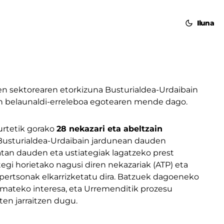
Iluna
en sektorearen etorkizuna Busturialdea-Urdaibain
n belaunaldi-erreleboa egotearen mende dago.
urtetik gorako
28 nekazari eta abeltzain
 Busturialdea-Urdaibain jardunean dauden
atan dauden eta ustiategiak lagatzeko prest
egi horietako nagusi diren nekazariak (ATP) eta
pertsonak elkarrizketatu dira. Batzuek dagoeneko
emateko interesa, eta Urremenditik prozesu
en jarraitzen dugu.