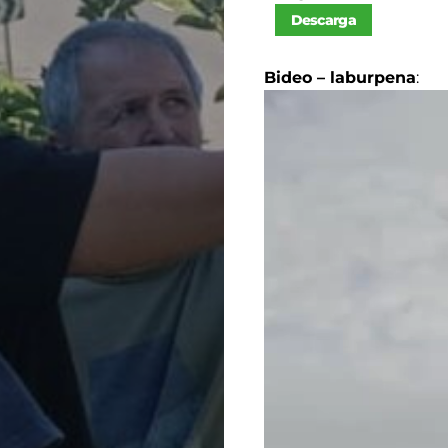
Descarga
Bideo – laburpena
: