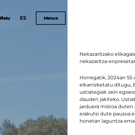
ES
Bilatu
Menua
Nekazaritzako elikagai
nekazaritza-enpreseta
Horregatik, 2024an 55 
elkarrizketatu ditugu,
ustiategiak zein egoer
dauden jakiteko. Ustiat
jarduera mistoa duten 
erakutsi dute pausoa 
honetan laguntza emat