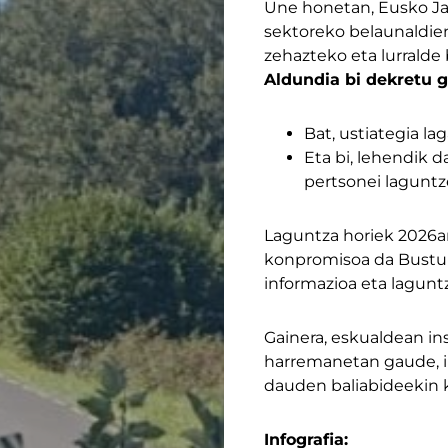
Une honetan, Eusko Jau
sektoreko belaunaldien
zehazteko eta lurralde
Aldundia bi dekretu ga
Bat, ustiategia l
Eta bi, lehendik 
pertsonei laguntz
Laguntza horiek 2026an
konpromisoa da Bustur
informazioa eta lagunt
Gainera, eskualdean ins
harremanetan gaude, in
dauden baliabideekin ko
Infografia: