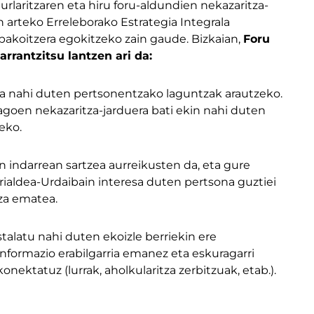
rlaritzaren eta hiru foru-aldundien nekazaritza-
 arteko Erreleborako Estrategia Integrala
 bakoitzera egokitzeko zain gaude. Bizkaian,
Foru
rrantzitsu lantzen ari da:
aga nahi duten pertsonentzako laguntzak arautzeko.
dagoen nekazaritza-jarduera bati ekin nahi duten
eko.
 indarrean sartzea aurreikusten da, eta gure
ialdea-Urdaibain interesa duten pertsona guztiei
za ematea.
talatu nahi duten ekoizle berriekin ere
formazio erabilgarria emanez eta eskuragarri
nektatuz (lurrak, aholkularitza zerbitzuak, etab.).