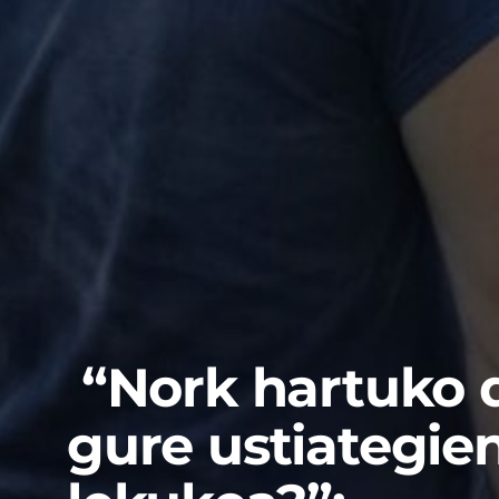
“Nork hartuko 
gure ustiategie