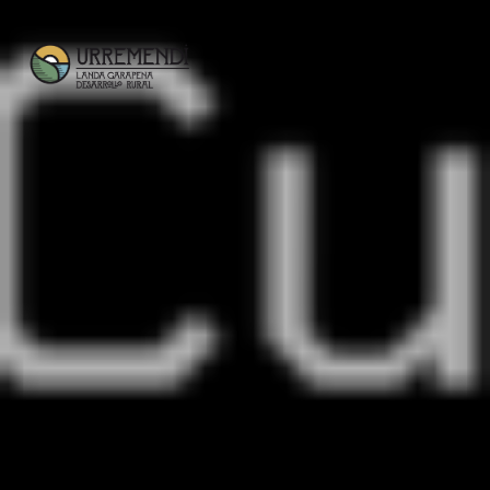
ES
Menua