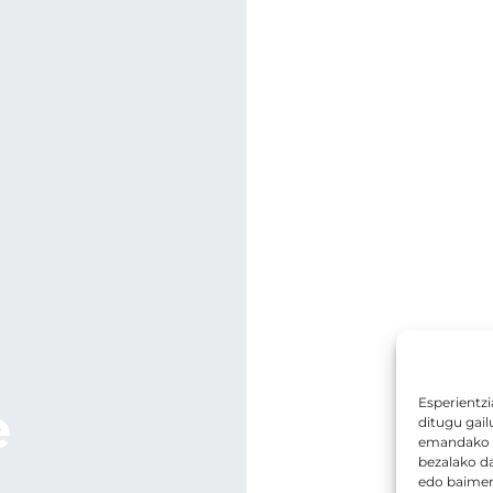
Esperientzi
e
ditugu gail
emandako b
bezalako d
edo baimena