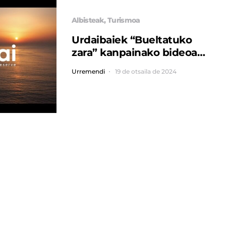
Albisteak
Turismoa
Urdaibaiek “Bueltatuko
zara” kanpainako bideoa
esklusiban estreinatu du
Urremendi
19 de otsaila de 2024
Eusko Label Winter Series
txapelketako finalean