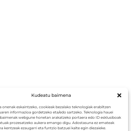
Kudeatu baimena
a onenak eskaintzeko, cookieak bezalako teknologiak erabiltzen
uaren informazioa gordetzeko eta/edo sartzeko. Teknologia hauei
aimenak webgune honetan arakatzeko portaera edo ID esklusiboak
atuak prozesatzeko aukera emango digu. Adostasuna ez emateak
 kentzeak ezaugarri eta funtzio batzuei kalte egin diezaieke.