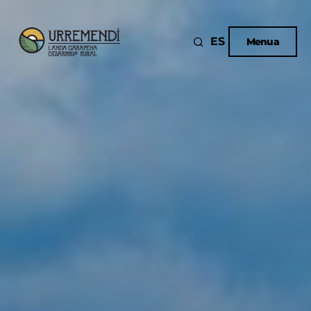
ES
Menua