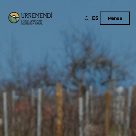
ES
Menua