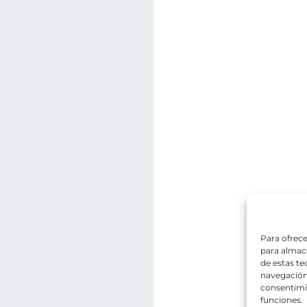
Para ofrece
para almace
de estas t
navegación 
consentimie
funciones.