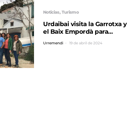
Noticias
Turismo
Urdaibai visita la Garrotxa y
el Baix Empordà para
conocer, aprender e
Urremendi
19 de abril de 2024
intercambiar nuevas
formas de potenciar y
dinamizar el turismo
sostenible