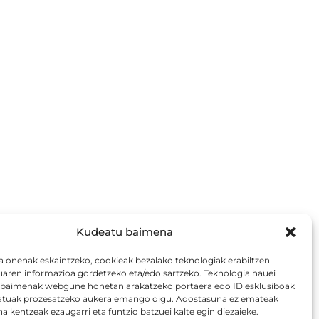
Kudeatu baimena
a onenak eskaintzeko, cookieak bezalako teknologiak erabiltzen
uaren informazioa gordetzeko eta/edo sartzeko. Teknologia hauei
aimenak webgune honetan arakatzeko portaera edo ID esklusiboak
atuak prozesatzeko aukera emango digu. Adostasuna ez emateak
 kentzeak ezaugarri eta funtzio batzuei kalte egin diezaieke.