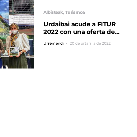
Albisteak
Turismoa
Urdaibai acude a FITUR
2022 con una oferta de
turismo sostenible y de
Urremendi
20 de urtarrila de 2022
calidad