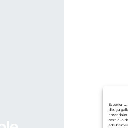
Esperientzi
ditugu gail
emandako b
bezalako d
ble
edo baimena